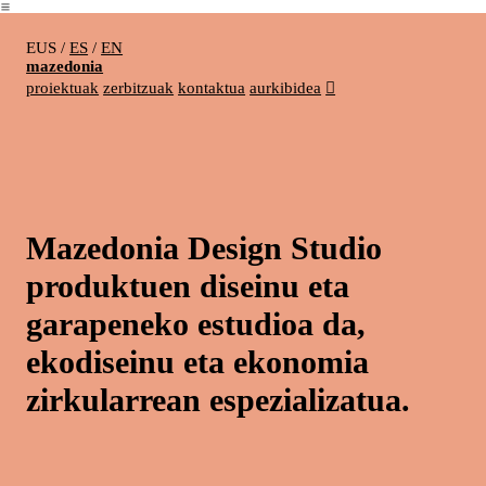
︎
EUS
/
ES
/
EN
mazedonia
proiektuak
zerbitzuak
kontaktua
aurkibidea
︎
Mazedonia Design Studio
produktuen diseinu eta
garapeneko estudioa da,
ekodiseinu eta ekonomia
zirkularrean espezializatua.